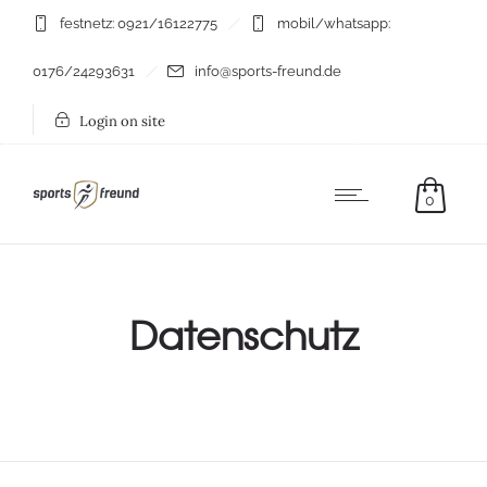
festnetz: 0921/16122775
mobil/whatsapp:
0176/24293631
info@sports-freund.de
Login on site
0
Datenschutz