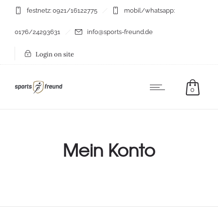
festnetz: 0921/16122775
mobil/whatsapp:
0176/24293631
info@sports-freund.de
Login on site
0
Mein Konto