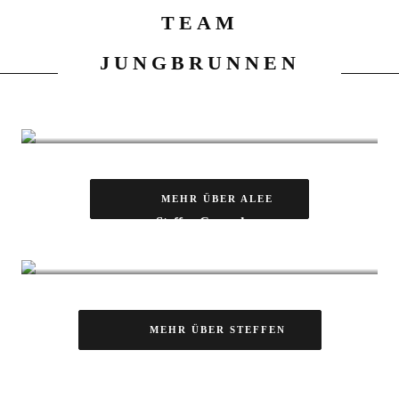
TEAM
JUNGBRUNNEN
Alee Hamberger
Physiotherapeut / Heilpraktiker /Ernährungsberater
MEHR ÜBER ALEE
Steffen Conrad
n.m.s / Taping / Flossing
MEHR ÜBER STEFFEN